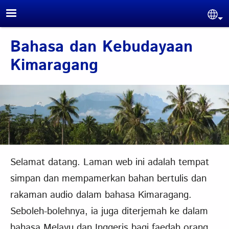
Skip to main content
Sel
Bahasa dan Kebudayaan
Kimaragang
Selamat datang. Laman web ini adalah tempat
simpan dan mempamerkan bahan bertulis dan
rakaman audio dalam bahasa Kimaragang.
Seboleh-bolehnya, ia juga diterjemah ke dalam
bahasa Melayu dan Inggeris bagi faedah orang