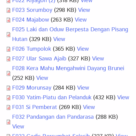
F022 Riyagon (2)
(318 KB)
View
F023 Sorumboy
(298 KB)
View
F024 Majabow
(263 KB)
View
F025 Laki dan Oduw Berpesta Dengan Pisang
Hutan
(329 KB)
View
F026 Tumpolok
(365 KB)
View
F027 Ular Sawa Ajaib
(327 KB)
View
F028 Kera Mahu Mengahwini Dayang Brunei
(252 KB)
View
F029 Morunsay
(284 KB)
View
F030 Yatim-Piatu dan Pelanduk
(432 KB)
View
F031 Si Pemberat
(269 KB)
View
F032 Pandangan dan Pandarasa
(288 KB)
View