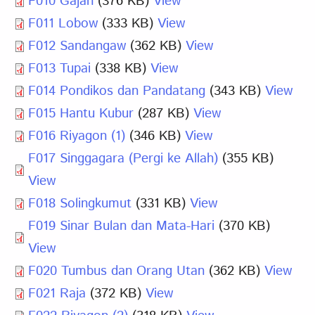
F010 Gajah
(376 KB)
View
F011 Lobow
(333 KB)
View
F012 Sandangaw
(362 KB)
View
F013 Tupai
(338 KB)
View
F014 Pondikos dan Pandatang
(343 KB)
View
F015 Hantu Kubur
(287 KB)
View
F016 Riyagon (1)
(346 KB)
View
F017 Singgagara (Pergi ke Allah)
(355 KB)
View
F018 Solingkumut
(331 KB)
View
F019 Sinar Bulan dan Mata-Hari
(370 KB)
View
F020 Tumbus dan Orang Utan
(362 KB)
View
F021 Raja
(372 KB)
View