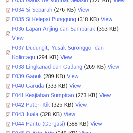
F033 Gadis Bersumbat Selasih
(327 KB)
View
F034 Si Separuh
(276 KB)
View
F035 Si Kelepai Punggung
(318 KB)
View
F036 Lapan Anjing dan Sambarak
(353 KB)
View
F037 Dudungit, Yusak Suronggo, dan
Kolintagu
(294 KB)
View
F038 Lingkanad dan Gadung
(269 KB)
View
F039 Ganuk
(289 KB)
View
F040 Garuda
(333 KB)
View
F041 Keajiaban Sumpitan
(273 KB)
View
F042 Puteri Itik
(326 KB)
View
F043 Juala
(328 KB)
View
F044 Hantu (Gergasi)
(388 KB)
View