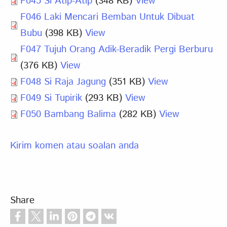
F045 Si Atip-Atip
(348 KB)
View
F046 Laki Mencari Bemban Untuk Dibuat
Bubu
(398 KB)
View
F047 Tujuh Orang Adik-Beradik Pergi Berburu
(376 KB)
View
F048 Si Raja Jagung
(351 KB)
View
F049 Si Tupirik
(293 KB)
View
F050 Bambang Balima
(282 KB)
View
Kirim komen atau soalan anda
Share